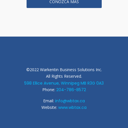
CONOZCA MÁS
©2022 Warkentin Business Solutions Inc.
All Rights Reserved.
598 Ellice Avenue, Winnipeg MB R3G 0A3
Phone:
204-786-8572
Email:
info@wbtax.ca
Website:
www.wbtax.ca